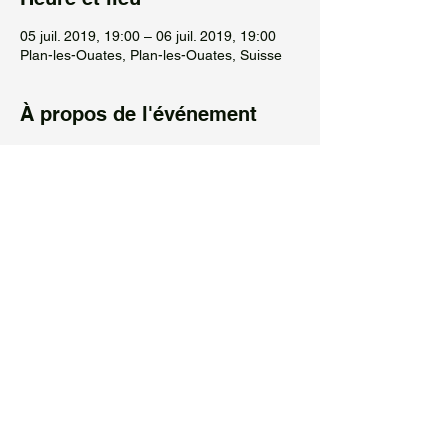
05 juil. 2019, 19:00 – 06 juil. 2019, 19:00
Plan-les-Ouates, Plan-les-Ouates, Suisse
À propos de l'événement
Vente de la "Théorie de la Navette" au 
festival du fond de l'étang à Arare. 
Partager cet événement
Leila Raverdino