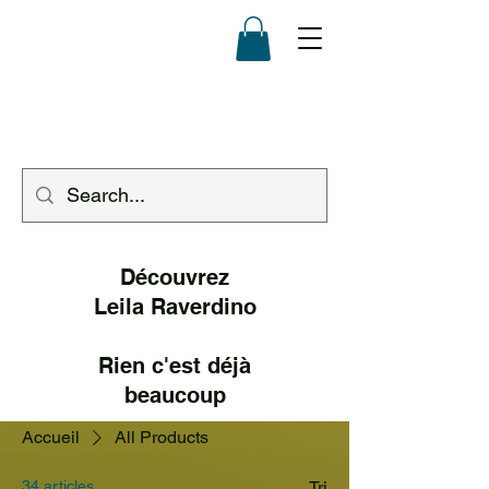
Découvrez
Leila Raverd
ino
Rien c'est déjà
beaucoup
Accueil
All Products
34 articles
Tri