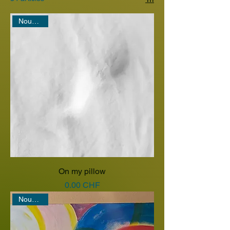
Nouveauté
On my pillow
Prix
0.00 CHF
Nouveauté