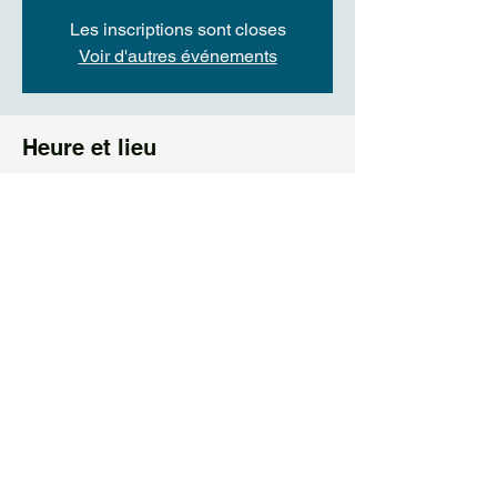
Les inscriptions sont closes
Voir d'autres événements
Heure et lieu
02 févr. 2025, 19:00
Bernex, Bernex, Suisse
Partager cet événement
Leila Raverdino